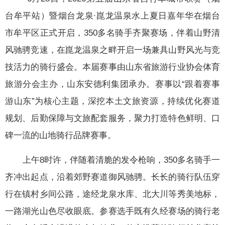
台牟平站）暨烟台龙泉∙崑龙温泉水上夏日嘉年华在烟台
市牟平区正式开启，350多名骑手齐聚赛场，伴着山野清
风驰骋竞速，在崑龙温泉之畔开启一场兼具山野风光与竞
技活力的骑行盛会。
本届赛事由山东省旅游行业协会体育
旅游分会主办，
山东安德利集团
承办。赛事以“跟着赛事
游山东”为核心主题，深挖本土文旅资源，持续优化赛道
规划、后勤保障与文旅配套服务，聚力打造特色鲜明、口
碑一流的山地骑行品牌赛事。
上午8时许，伴随着清脆的发令枪响，350多名骑手一
齐冲出起点，沿着郊野赛道御风驰骋。长长的骑行队伍穿
行在镇村乡间公路，途经龙泉水库、北大川等秀美地标，
一路湖光山色尽收眼底。参赛选手既有久经赛场的骑行老