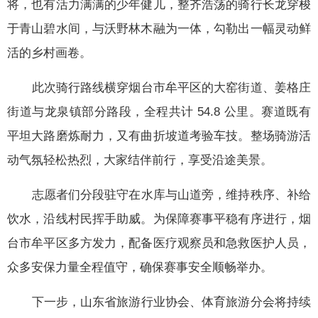
将，也有活力满满的少年健儿，整齐浩荡的骑行长龙穿梭
于青山碧水间，与沃野林木融为一体，勾勒出一幅灵动鲜
活的乡村画卷。
此次骑行路线横穿烟台市牟平区的大窑街道、姜格庄
街道与龙泉镇部分路段，全程共计 54.8 公里。赛道既有
平坦大路磨炼耐力，又有曲折坡道考验车技。整场骑游活
动气氛轻松热烈，大家结伴前行，享受沿途美景。
志愿者们分段驻守在水库与山道旁，维持秩序、补给
饮水，沿线村民挥手助威。为保障赛事平稳有序进行，烟
台市牟平区多方发力，配备医疗观察员和急救医护人员，
众多安保力量全程值守，确保赛事安全顺畅举办。
下一步，山东省旅游行业协会、体育旅游分会将持续