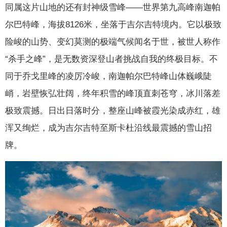
同属这片山地的还有封神级雪峰——世界第九高峰南迦帕
尔巴特峰，海拔8126米，坐落于吉尔吉特境内。它以极致
险峻的山势、变幻莫测的极端气候闻名于世，被世人称作
“杀手之峰”，是无数资深登山者挑战自我的终极目标。不
同于乔戈里峰的凌厉冷峻，南迦帕尔巴特峰山体巍峨陡
峭，岩壁恢弘壮阔，终年积雪的峰顶直刺苍穹，冰川落差
极致震撼。日出日落时分，整座山峰被霞光染成赤红，雄
浑又绚烂，成为吉尔吉特至斯卡杜沿线最震撼的雪山招
牌。