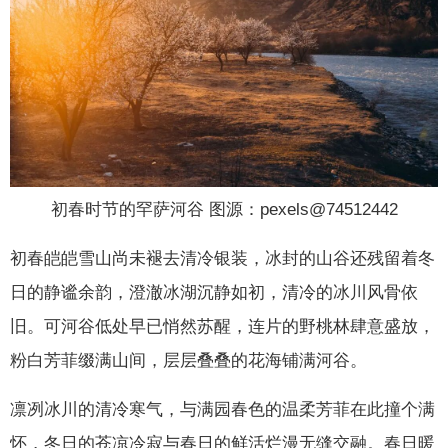
初春时节的罕萨河谷 图源：pexels@74512442
初春皑皑雪山尚未褪去清冷银装，冰封的山谷还残留着冬
日的静谧余韵，澄澈冰湖沉静如初，清冷的冰川风骨依
旧。可河谷低处早已悄然苏醒，连片的野桃林肆意盛放，
粉白芳菲缀满山间，层层叠叠的花海铺满河谷。
凛冽冰川的清冷寒气，与满园春色的温柔芳菲在此撞个满
怀，冬日的苍凉冷寂与春日的鲜活烂漫无缝交融。春日暖