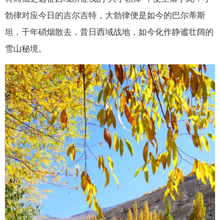
勃律对应今日的吉尔吉特，大勃律便是如今的巴尔蒂斯
坦，千年硝烟散去，昔日西域战地，如今化作静谧壮阔的
雪山秘境。