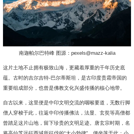
南迦帕尔巴特峰 图源：pexels@mazz-kalia
这片土地不止拥有极致山海，更藏着厚重的千年历史底
蕴。古时的吉尔吉特-巴尔蒂斯坦，是古印度贵霜帝国的
重要组成部分，也曾是佛教文化兴盛传播的核心地带。
自古以来，这里便是中印文明交流的咽喉要道，无数行脚
僧人穿梭于此，往返中印传播佛法，法显、玄奘等高僧都
曾踏足这片山地，留下珍贵的文明足迹。唐玄宗时期，名
将高仙芝远征西域所征伐的“大小勃律”，便坐落于此：小