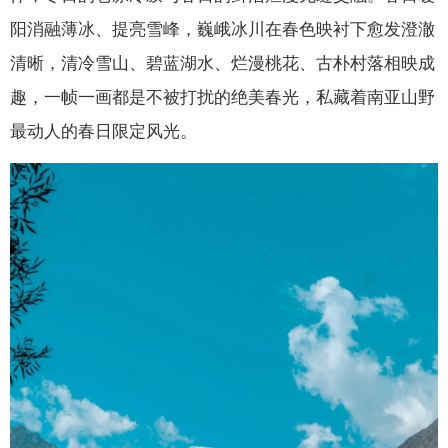
阳消融薄冰、提亮雪峰，巍峨冰川在春色映衬下愈发澄澈
清晰，清冷雪山、碧蓝湖水、烂漫桃花、古朴村落相映成
趣，一帧一画都是不被打扰的绝美春光，私藏着南亚山野
最动人的春日限定风光。