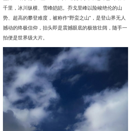
千里，冰川纵横、雪峰皑皑。乔戈里峰以险峻绝伦的山
势、超高的攀登难度，被称作“野蛮之山”，是登山界无人
撼动的终极信仰，抬头即是震撼眼底的极致壮阔，随手一
拍便是世界级大片。