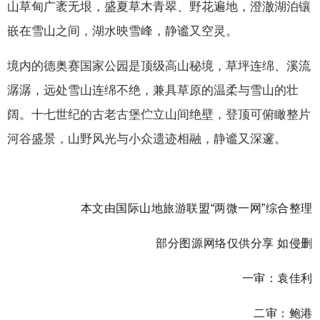
山草甸广袤无垠，盛夏草木青翠、野花遍地，澄澈湖泊镶
嵌在雪山之间，湖水映雪峰，静谧又空灵。
境内的德奥赛国家公园是顶级高山秘境，草坪连绵、溪流
潺潺，远处雪山连绵不绝，兼具草原的温柔与雪山的壮
阔。十七世纪的古老古堡伫立山间绝壁，登顶可俯瞰整片
河谷盛景，山野风光与小众遗迹相融，静谧又深邃。
本文由国际山地旅游联盟“两微一网”综合整理
部分图源网络仅供分享 如侵删
一审：袁佳利
二审：鲍港