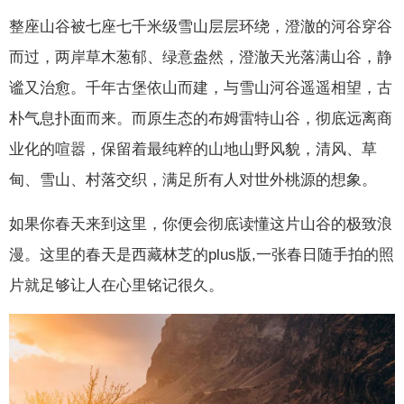
整座山谷被七座七千米级雪山层层环绕，澄澈的河谷穿谷
而过，两岸草木葱郁、绿意盎然，澄澈天光落满山谷，静
谧又治愈。千年古堡依山而建，与雪山河谷遥遥相望，古
朴气息扑面而来。而原生态的布姆雷特山谷，彻底远离商
业化的喧嚣，保留着最纯粹的山地山野风貌，清风、草
甸、雪山、村落交织，满足所有人对世外桃源的想象。
如果你春天来到这里，你便会彻底读懂这片山谷的极致浪
漫。这里的春天是西藏林芝的plus版,一张春日随手拍的照
片就足够让人在心里铭记很久。