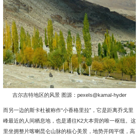
吉尔吉特地区的风景 图源：pexels@kamal-hyder
而另一边的斯卡杜被称作“小香格里拉”，它是距离乔戈里
峰最近的人间栖息地，也是通往K2大本营的唯一枢纽。这
里坐拥整片喀喇昆仑山脉的核心美景，地势开阔平缓，高