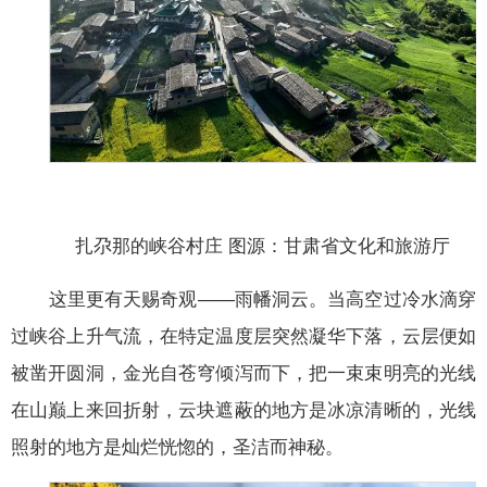
扎尕那的峡谷村庄 图源：甘肃省文化和旅游厅
这里更有天赐奇观——雨幡洞云。当高空过冷水滴穿
过峡谷上升气流，在特定温度层突然凝华下落，云层便如
被凿开圆洞，金光自苍穹倾泻而下，把一束束明亮的光线
在山巅上来回折射，云块遮蔽的地方是冰凉清晰的，光线
照射的地方是灿烂恍惚的，圣洁而神秘。