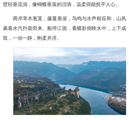
壁轻垂流淌，像蝴蝶垂落的泪滴，温柔得能抚平人心。
两岸草木葱茏，藤蔓垂崖，鸟鸣与水声相应和，山风
裹着水汽扑面而来。船停江面，看蝶影倒映水中，上下成
双，一动一静，刚柔并济。