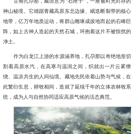
甘南扎尕那，藏语意为 “石匣子”，一座被时光封存的
神山秘境。它雄踞青藏高原东北边缘、岷迭断裂带的核心
地带，亿万年地质运动，将群山雕琢成拔地而起的石峰巨
阵，如上古神人造起的天然石城，环抱着这片不被惊扰的
净土。
作为白龙江上游的水源涵养地，扎尕那以奇绝地形切
割着高原水汽，在高寒与温润之间，织就出一片云雾缭
绕、温凉共生的人间仙境。藏地先民依着山势与气候，在
此繁衍生息，耕牧相间，造就了延续千年的立体农林牧系
统，成为人与自然协同适应高原气候的活态典范。