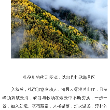
扎尕那的秋天 图源：迭部县扎尕那景区
入秋后，扎尕那愈发动人。清晨云雾漫过山腰，只留
峰顶刺破云海，峡谷与牧场在烟云中不断变换，一步一
景，如入幻境。夜宿藏寨，木楼错落，灯火温柔，淳朴的