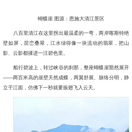
蝴蝶崖 图源：恩施大清江景区
八百里清江在这里拐出最温柔的一弯，两岸喀斯特绝
壁如屏，层峦叠翠，江水绿得像一块流动的翡翠，把山
影、云影都揉进一汪碧色里。
船行碧波上，转过峡谷的刹那，整座蝴蝶崖豁然展开
——两百米高的崖壁天然成蝶，两翼舒展、脉络分明，静
立于江面，仿佛下一秒就要振翅飞入云天。