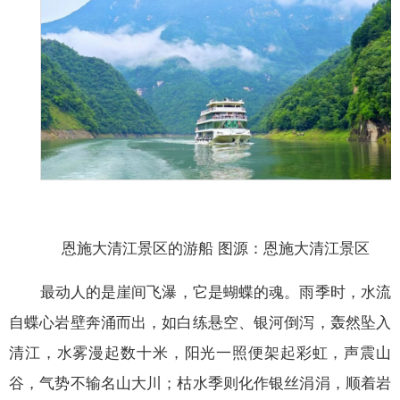
恩施大清江景区的游船 图源：恩施大清江景区
最动人的是崖间飞瀑，它是蝴蝶的魂。雨季时，水流
自蝶心岩壁奔涌而出，如白练悬空、银河倒泻，轰然坠入
清江，水雾漫起数十米，阳光一照便架起彩虹，声震山
谷，气势不输名山大川；枯水季则化作银丝涓涓，顺着岩