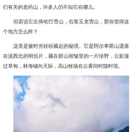
们有关的老药山，许多人仍不知它在哪儿。
但若说它左倚哈巴雪山，右靠玉龙雪山，那你觉得这
个地方怎么样？
这里是被时光轻轻藏起的秘境。它是阿尔卑斯山遗落
在滇西北的明信片，藏在群山褶皱里的一片绿野，云影漫
过草甸，林海铺向天际，高山牧场在云雾间时隐时现。