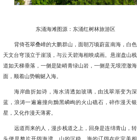
东涌海滩图源：东涌红树林旅游区
背倚苍翠叠嶂的大鹏群山，面朝万顷蔚蓝南海，白色
天文台穹顶立于崖顶，与云天碧海相映成画。悬崖盘山栈
道如天梯垂落，一侧是陡峭青绿山岩，一侧是无垠澄澈海
面，顺着山势蜿蜒入海。
海岸曲折如诗，海水清透如玻璃，由浅翠渐变为深
蓝，浪涛一遍遍撞向黝黑嶙峋的火山礁石，碎作漫天银
星，又化作漫天薄雾。
远道而来的人，漫步栈道之上，回身是连绵青山，转
头便是整片开阔海湾。山的沉稳、海的辽阔在此完美相