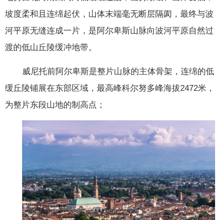
坡度柔和且连绵起伏，山体末端毫无断层隔阂，最终与波
河平原无缝连成一片，是阿尔卑斯山脉向波河平原自然过
渡的低山丘陵缓冲地带。
威尼托前阿尔卑斯是整片山脉的主体骨架，连绵的低
缓丘陵铺展在东部区域，最高峰科尔努多峰海拔2472米，
为整片东段山地的制高点；