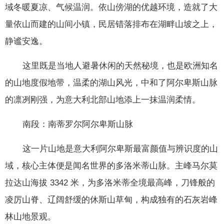
域冬暖夏凉、气候温润。依山傍湖的优越环境，造就了大
量依山而建的山间小镇，民居错落排布在湖畔山坡之上，
静谧安逸。
这里既是当地人避暑休闲的天然秘境，也是欧洲知名
的山地度假地带，温柔的湖山风光，中和了阿尔卑斯山脉
的凛冽刚强，为意大利北部山地添上一抹温润柔情。
南段：南蒂罗尔阿尔卑斯山脉
这一片山地是意大利阿尔卑斯最富颜值与辨识度的山
域，核心主体便是闻名世界的多洛米蒂山脉。主峰马尔莫
拉达山海拔 3342 米，为多洛米蒂全境最高峰，刀锋般的
凌厉山脊、辽阔舒缓的休斯山草甸，构成独有的石灰岩峰
林山地景观。