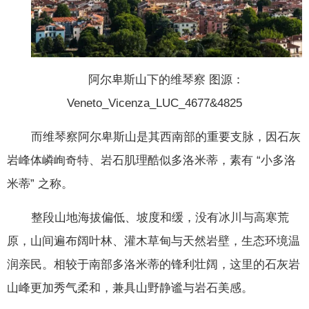
阿尔卑斯山下的维琴察 图源：
Veneto_Vicenza_LUC_4677&4825
而维琴察阿尔卑斯山是其西南部的重要支脉，因石灰
岩峰体嶙峋奇特、岩石肌理酷似多洛米蒂，素有 “小多洛
米蒂” 之称。
整段山地海拔偏低、坡度和缓，没有冰川与高寒荒
原，山间遍布阔叶林、灌木草甸与天然岩壁，生态环境温
润亲民。相较于南部多洛米蒂的锋利壮阔，这里的石灰岩
山峰更加秀气柔和，兼具山野静谧与岩石美感。