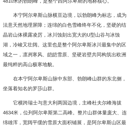
4810米的勃朗峰，是整个西阿尔卑斯的地标核心。
本宁阿尔卑斯山脉横亘边境，以勃朗峰为标志，成为
法意天然地理屏障；连绵的白色雪峰终年不化，坚硬的结
晶岩山体裸露凌厉，冰川蚀刻出宽大的U型山谷与冰蚀
湖，冷峻又壮阔。这里也是整个阿尔卑斯冰川最集中的区
域之一，凛冽寒风、皑皑雪原、坚硬岩壁共同构筑出欧洲
最纯粹的高山极寒地貌。
在本宁阿尔卑斯山脉中东部、勃朗峰山群的东北侧，
坐落着知名的罗莎山群。
它横跨瑞士与意大利两国边境，主峰杜夫尔峰海拔
4634米，位列阿尔卑斯第二高峰。整片山群体量庞大、连
绵雄浑，宽阔平缓的雪原大面积铺展，是阿尔卑斯山区最