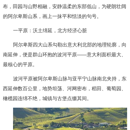
布，田园与山野相融，安静温柔的东部低山，为硬朗壮阔
的阿尔卑斯山系，画上一抹平和恬淡的句号。
一平原：沃土绵延，北方经济心脏
阿尔卑斯四大山系勾勒出意大利北部的地理轮廓，向
南延伸，便是群山环抱的波河平原——意大利面积最大、
最核心的平原。
波河平原被阿尔卑斯山脉与亚平宁山脉南北夹持，东
西延伸数百公里，地势坦荡、河网密布，稻田、葡萄园、
橄榄园连绵不绝，城镇与古堡点缀其间。