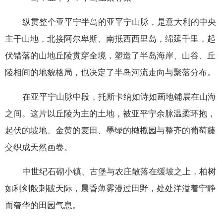
纵贯整个亚平宁半岛的亚平宁山脉，是意大利的中央
主干山地，北接阿尔卑斯、南抵西西里岛，绵延千里，起
伏错落的山地丘陵贯穿全境，塑造了半岛海岸、山谷、丘
陵相间的地貌格局，也决定了半岛河流走向与聚落分布。
在亚平宁山脉中段，托斯卡纳如诗如画地铺展在山海
之间。这片以丘陵为主的土地，被亚平宁余脉温柔环抱，
起伏的坡地、金黄的麦田、墨绿的橄榄园与整齐的葡萄藤
交织成天然画卷。
中世纪石砌小镇、古堡与农庄散落在缓坡之上，柏树
如利剑般刺破天际，晨昏薄雾漫过田野，处处洋溢着宁静
而奢华的田园气息。