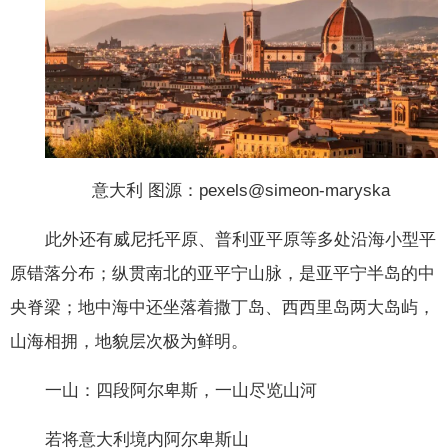
意大利 图源：pexels@simeon-maryska
此外还有威尼托平原、普利亚平原等多处沿海小型平
原错落分布；纵贯南北的亚平宁山脉，是亚平宁半岛的中
央脊梁；地中海中还坐落着撒丁岛、西西里岛两大岛屿，
山海相拥，地貌层次极为鲜明。
一山：四段阿尔卑斯，一山尽览山河
若将意大利境内阿尔卑斯山