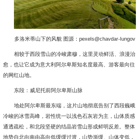
多洛米蒂山下的风貌 图源：pexels@chavdar-lungov
相较于西段雪山的冷峻肃穆，这里灵动鲜活、浪漫治
愈，也让它成为意大利阿尔卑斯知名度最高、游客最向往
的网红山地。
东段：威尼托前阿尔卑斯山脉
地处阿尔卑斯最东端，这片山地彻底告别了西段巍峨
冷峻的冰雪高峰，岩性统一以浅色石灰岩为主，山体质感
通透疏松，和北段坚硬的结晶岩雪山形成鲜明反差。整体
地势自北向南由高向低缓缓过渡，山势渐缓、山体变低，