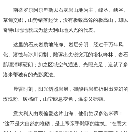
南蒂罗尔阿尔卑斯以石灰岩山地为主，峰丛、峡谷、
草甸交织，山势错落起伏，没有极致高耸的极高山，却以
奇特山地地貌成为意大利山地风光的代表。
这里的石灰岩质地纯净、岩层分明，经过千万年风
化、溶蚀与冰川切割，雕琢出尖锐突兀的塔状峰林，岩石
肌理清晰硬朗；加之区域空气通透、光照充足，造就了多
洛米蒂独有的光影魔法。
晨昏时刻，阳光斜照岩层，碳酸钙岩壁折射出梦幻的
玫瑰粉、暖橘红，山峦瞬息变色，温柔又磅礴。
意大利人由衷偏爱这片山海，他们赞叹多洛米蒂：
“这不是大自然的堆砌，是上帝亲手雕琢的建筑。”在意大